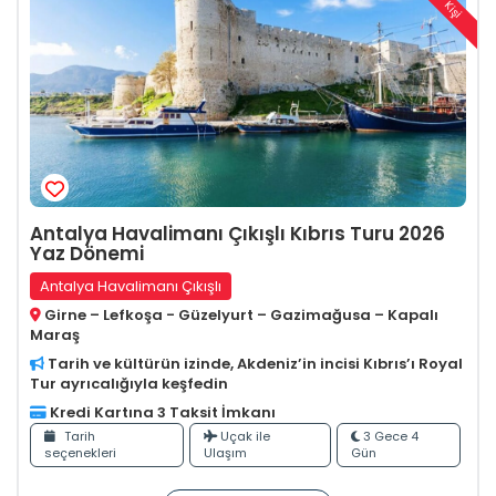
7+ Kişi
Antalya Havalimanı Çıkışlı Kıbrıs Turu 2026
Yaz Dönemi
Antalya Havalimanı Çıkışlı
Girne – Lefkoşa - Güzelyurt – Gazimağusa – Kapalı
Maraş
Tarih ve kültürün izinde, Akdeniz’in incisi Kıbrıs’ı Royal
Tur ayrıcalığıyla keşfedin
Kredi Kartına 3 Taksit İmkanı
Tarih
Uçak ile
3 Gece 4
seçenekleri
Ulaşım
Gün