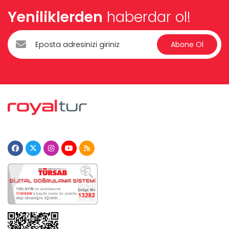
Yeniliklerden
haberdar ol!
Abone Ol