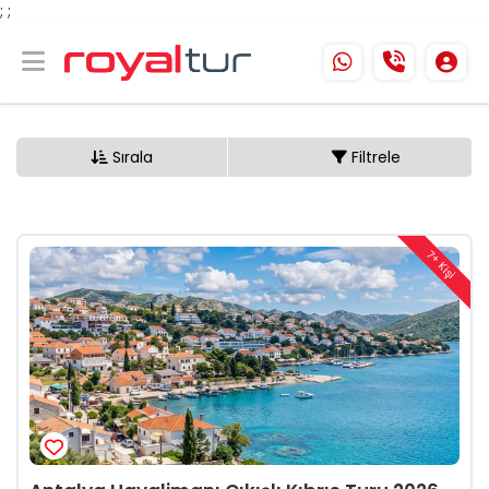
;
;
Sırala
Filtrele
7+ Kişi