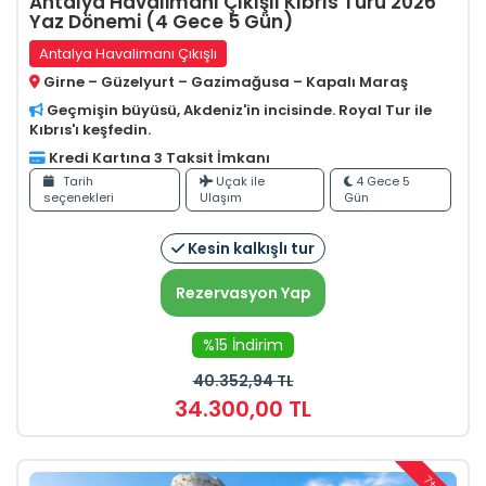
Antalya Havalimanı Çıkışlı Kıbrıs Turu 2026
Yaz Dönemi (4 Gece 5 Gün)
Antalya Havalimanı Çıkışlı
Girne – Güzelyurt – Gazimağusa – Kapalı Maraş
Geçmişin büyüsü, Akdeniz'in incisinde. Royal Tur ile
Kıbrıs'ı keşfedin.
Kredi Kartına 3 Taksit İmkanı
Tarih
Uçak ile
4 Gece 5
seçenekleri
Ulaşım
Gün
Kesin kalkışlı tur
Rezervasyon Yap
%15 İndirim
40.352
,94
TL
34.300
,00
TL