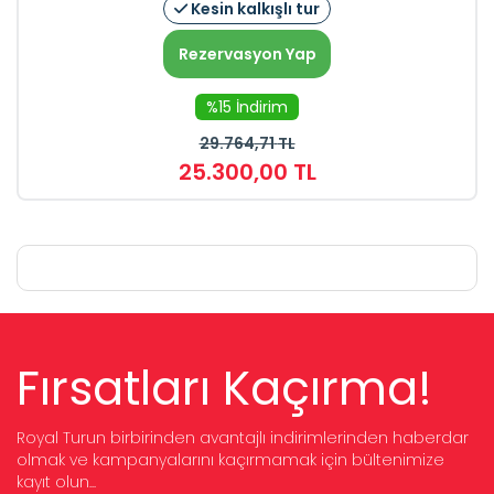
Kesin kalkışlı tur
Rezervasyon Yap
%15 İndirim
29.764
,71
TL
25.300
,00
TL
Fırsatları Kaçırma!
Royal Turun birbirinden avantajlı indirimlerinden haberdar
olmak ve kampanyalarını kaçırmamak için bültenimize
kayıt olun...