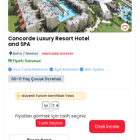
Concorde Luxury Resort Hotel
and SPA
Bafra / Merkez
Haritada Göster
Fiyatı Sorunuz
...
A La Carte Restoran
Açık Restoran
Anfi Tiyatro
00-11 Yaş Çocuk Ücretsiz
Güvenli Turizm Sertifikalı Tesis
İyi
7.4
Fiyatları görmek için tarih seçiniz
Tarih Seçiniz
Oteli İncele