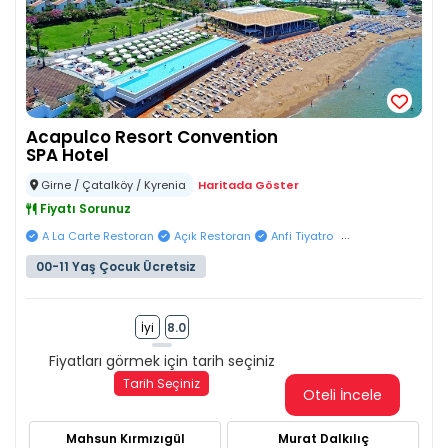
Acapulco Resort Convention
SPA Hotel
Girne / Çatalköy / Kyrenia
Haritada Göster
Fiyatı Sorunuz
...
A La Carte Restoran
Açık Restoran
Anfi Tiyatro
00-11 Yaş Çocuk Ücretsiz
İyi
8.0
Fiyatları görmek için tarih seçiniz
Tarih Seçiniz
Oteli İncele
Mahsun Kırmızıgül
Murat Dalkılıç