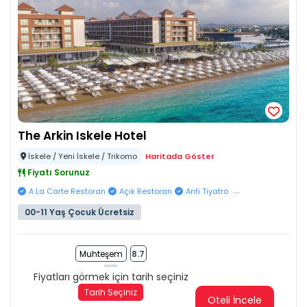
The Arkin Iskele Hotel
İskele / Yeni İskele / Trikomo
Haritada Göster
Fiyatı Sorunuz
...
A La Carte Restoran
Açık Restoran
Anfi Tiyatro
00-11 Yaş Çocuk Ücretsiz
Muhteşem
8.7
Fiyatları görmek için tarih seçiniz
Tarih Seçiniz
Oteli İncele