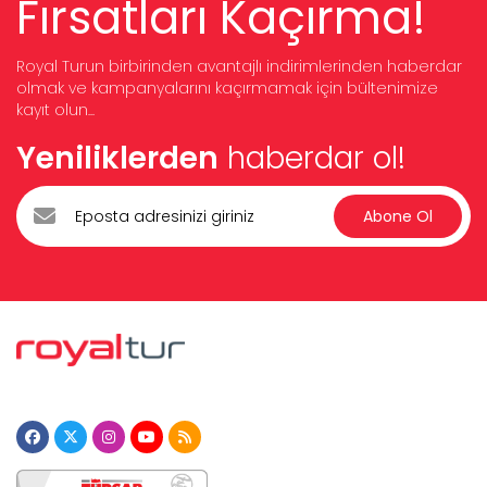
Fırsatları Kaçırma!
Royal Turun birbirinden avantajlı indirimlerinden haberdar
olmak ve kampanyalarını kaçırmamak için bültenimize
kayıt olun...
Yeniliklerden
haberdar ol!
Abone Ol