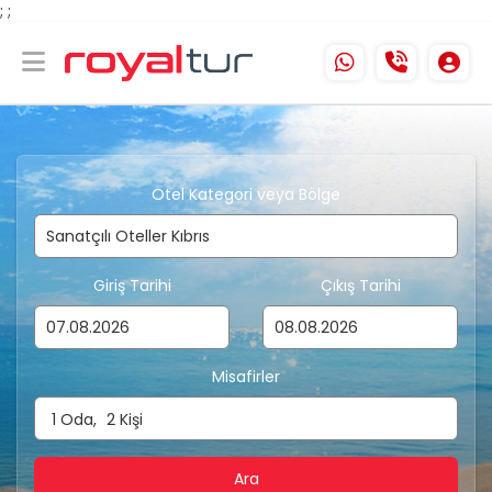
;
;
Otel Kategori veya Bölge
Giriş Tarihi
Çıkış Tarihi
Misafirler
1
Oda,
2
Kişi
Ara