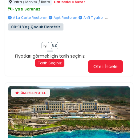
Bafra / Merkez / Bafra
Haritada Göster
Fiyatı Sorunuz
...
A La Carte Restoran
Açık Restoran
Anfi Tiyatro
00-11 Yaş Çocuk Ücretsiz
İyi
8.0
Fiyatları görmek için tarih seçiniz
Tarih Seçiniz
Oteli İncele
ÖNERİLEN OTEL