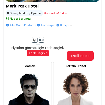
Merit Park Hotel
Girne / Merkez / Kyrenia
Haritada Göster
Fiyatı Sorunuz
...
A La Carte Restoran
Animasyon
Bahçe
İyi
8.0
Fiyatları görmek için tarih seçiniz
Tarih Seçiniz
Oteli İncele
Teoman
Sertab Erener