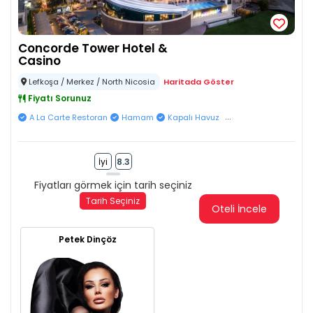
Concorde Tower Hotel &
Casino
Lefkoşa / Merkez / North Nicosia
Haritada Göster
Fiyatı Sorunuz
...
A La Carte Restoran
Hamam
Kapalı Havuz
İyi
8.3
Fiyatları görmek için tarih seçiniz
Tarih Seçiniz
Oteli İncele
Petek Dinçöz