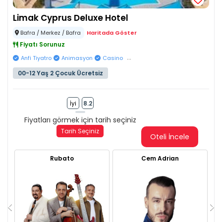
Limak Cyprus Deluxe Hotel
Bafra / Merkez / Bafra
Haritada Göster
Fiyatı Sorunuz
...
Anfi Tiyatro
Animasyon
Casino
00-12 Yaş 2 Çocuk Ücretsiz
İyi
8.2
Fiyatları görmek için tarih seçiniz
Tarih Seçiniz
Oteli İncele
Rubato
Cem Adrian