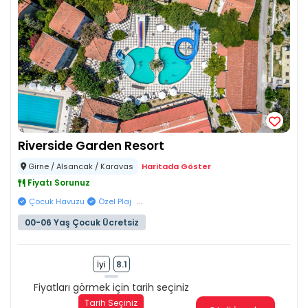
Riverside Garden Resort
Girne / Alsancak / Karavas
Haritada Göster
Fiyatı Sorunuz
...
Çocuk Havuzu
Özel Plaj
00-06 Yaş Çocuk Ücretsiz
İyi
8.1
Fiyatları görmek için tarih seçiniz
Tarih Seçiniz