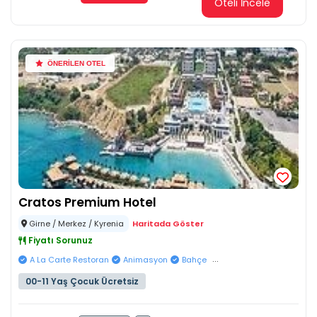
Oteli İncele
ÖNERİLEN OTEL
Cratos Premium Hotel
Girne / Merkez / Kyrenia
Haritada Göster
Fiyatı Sorunuz
...
A La Carte Restoran
Animasyon
Bahçe
00-11 Yaş Çocuk Ücretsiz