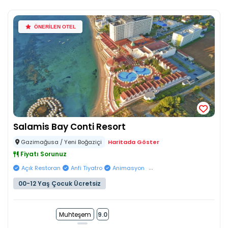
ÖNERİLEN OTEL
Salamis Bay Conti Resort
Gazimağusa / Yeni Boğaziçi
Haritada Göster
Fiyatı Sorunuz
...
Açık Restoran
Anfi Tiyatro
Animasyon
00-12 Yaş Çocuk Ücretsiz
Muhteşem
9.0