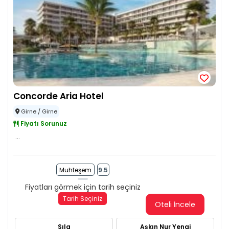
Concorde Aria Hotel
Girne / Girne
Fiyatı Sorunuz
...
Muhteşem
9.5
Fiyatları görmek için tarih seçiniz
Tarih Seçiniz
Oteli İncele
Sıla
Aşkın Nur Yengi