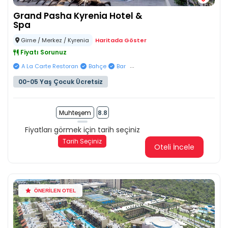
Grand Pasha Kyrenia Hotel &
Spa
Girne / Merkez / Kyrenia
Haritada Göster
Fiyatı Sorunuz
...
A La Carte Restoran
Bahçe
Bar
00-05 Yaş Çocuk Ücretsiz
Muhteşem
8.8
Fiyatları görmek için tarih seçiniz
Tarih Seçiniz
Oteli İncele
ÖNERİLEN OTEL