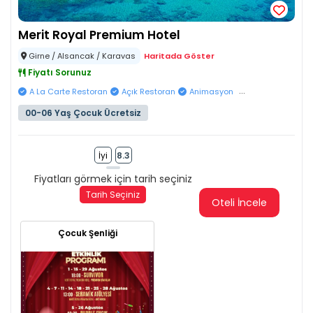
Merit Royal Premium Hotel
Girne / Alsancak / Karavas
Haritada Göster
Fiyatı Sorunuz
...
A La Carte Restoran
Açık Restoran
Animasyon
00-06 Yaş Çocuk Ücretsiz
İyi
8.3
Fiyatları görmek için tarih seçiniz
Tarih Seçiniz
Oteli İncele
Çocuk Şenliği