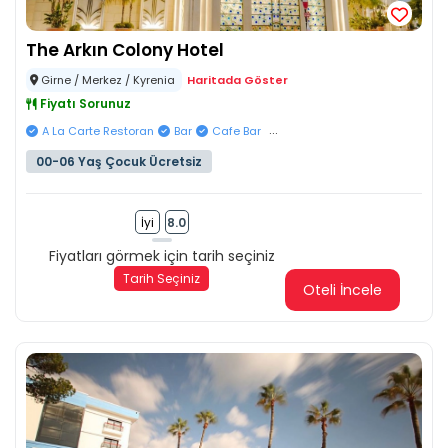
The Arkın Colony Hotel
Girne / Merkez / Kyrenia
Haritada Göster
Fiyatı Sorunuz
...
A La Carte Restoran
Bar
Cafe Bar
00-06 Yaş Çocuk Ücretsiz
İyi
8.0
Fiyatları görmek için tarih seçiniz
Tarih Seçiniz
Oteli İncele