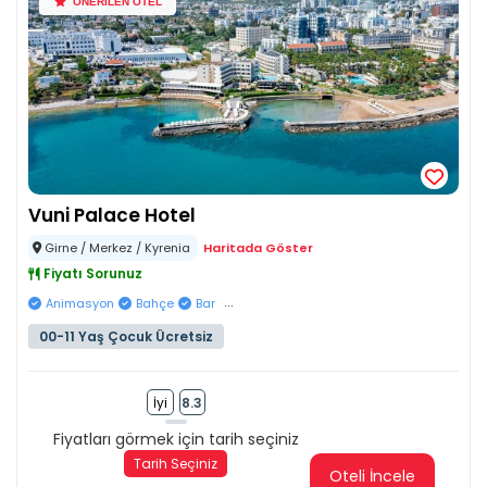
ÖNERİLEN OTEL
Vuni Palace Hotel
Girne / Merkez / Kyrenia
Haritada Göster
Fiyatı Sorunuz
...
Animasyon
Bahçe
Bar
00-11 Yaş Çocuk Ücretsiz
İyi
8.3
Fiyatları görmek için tarih seçiniz
Tarih Seçiniz
Oteli İncele