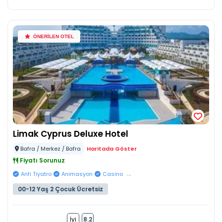
ÖNERİLEN OTEL
Limak Cyprus Deluxe Hotel
Bafra / Merkez / Bafra
Haritada Göster
Fiyatı Sorunuz
...
Anfi Tiyatro
Animasyon
Casino
00-12 Yaş 2 Çocuk Ücretsiz
İyi
8.2