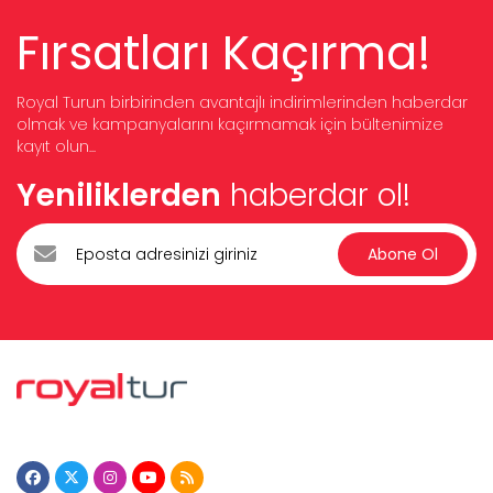
Fırsatları Kaçırma!
Royal Turun birbirinden avantajlı indirimlerinden haberdar
olmak ve kampanyalarını kaçırmamak için bültenimize
kayıt olun...
Yeniliklerden
haberdar ol!
Abone Ol