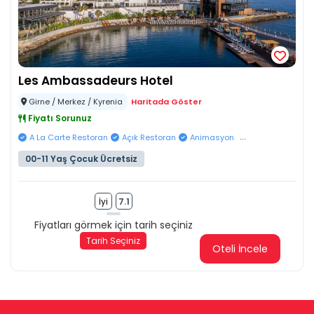
Les Ambassadeurs Hotel
Girne / Merkez / Kyrenia
Haritada Göster
Fiyatı Sorunuz
...
A La Carte Restoran
Açık Restoran
Animasyon
00-11 Yaş Çocuk Ücretsiz
İyi
7.1
Fiyatları görmek için tarih seçiniz
Tarih Seçiniz
Oteli İncele