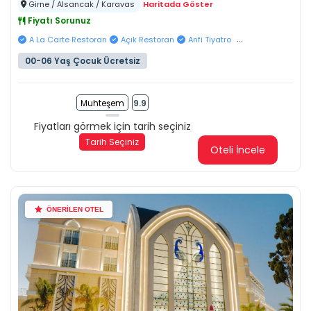
Girne / Alsancak / Karavas
Haritada Göster
Fiyatı Sorunuz
...
A La Carte Restoran
Açık Restoran
Anfi Tiyatro
00-06 Yaş Çocuk Ücretsiz
Muhteşem
9.9
Fiyatları görmek için tarih seçiniz
Tarih Seçiniz
Oteli İncele
ÖNERİLEN OTEL