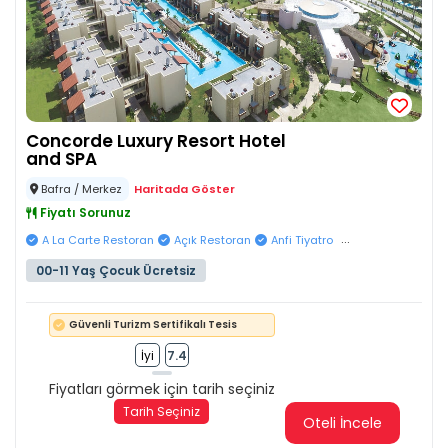
Concorde Luxury Resort Hotel
and SPA
Bafra / Merkez
Haritada Göster
Fiyatı Sorunuz
...
A La Carte Restoran
Açık Restoran
Anfi Tiyatro
00-11 Yaş Çocuk Ücretsiz
Güvenli Turizm Sertifikalı Tesis
İyi
7.4
Fiyatları görmek için tarih seçiniz
Tarih Seçiniz
Oteli İncele