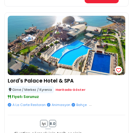
Lord's Palace Hotel & SPA
Girne / Merkez / Kyrenia
Haritada Göster
Fiyatı Sorunuz
...
A La Carte Restoran
Animasyon
Bahçe
İyi
8.0