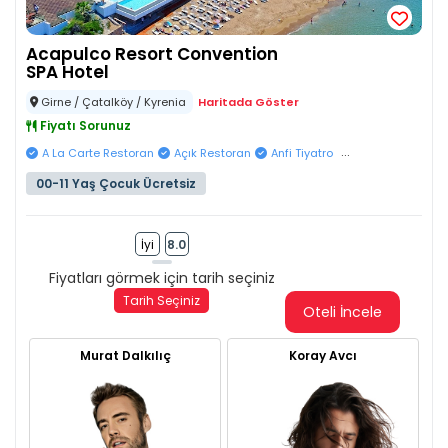
Acapulco Resort Convention
SPA Hotel
Girne / Çatalköy / Kyrenia
Haritada Göster
Fiyatı Sorunuz
...
A La Carte Restoran
Açık Restoran
Anfi Tiyatro
00-11 Yaş Çocuk Ücretsiz
İyi
8.0
Fiyatları görmek için tarih seçiniz
Tarih Seçiniz
Oteli İncele
Murat Dalkılıç
Koray Avcı