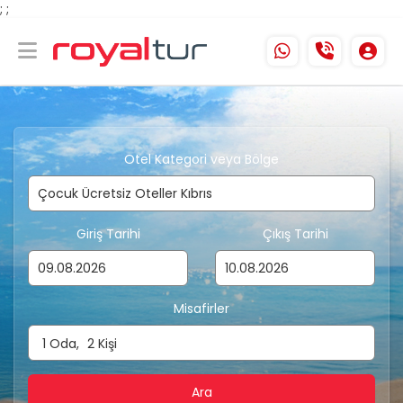
;
;
Otel Kategori veya Bölge
Giriş Tarihi
Çıkış Tarihi
Misafirler
1
Oda,
2
Kişi
Ara