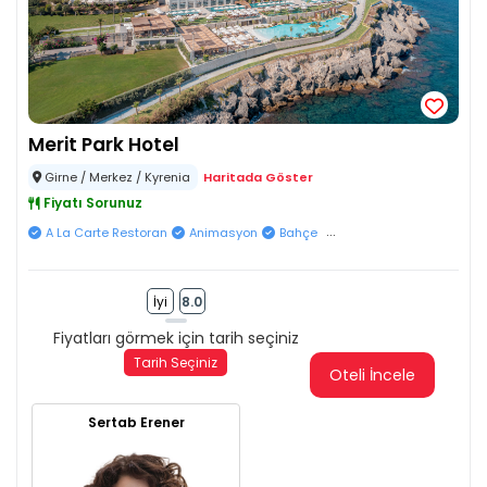
Merit Park Hotel
Girne / Merkez / Kyrenia
Haritada Göster
Fiyatı Sorunuz
...
A La Carte Restoran
Animasyon
Bahçe
İyi
8.0
Fiyatları görmek için tarih seçiniz
Tarih Seçiniz
Oteli İncele
Sertab Erener