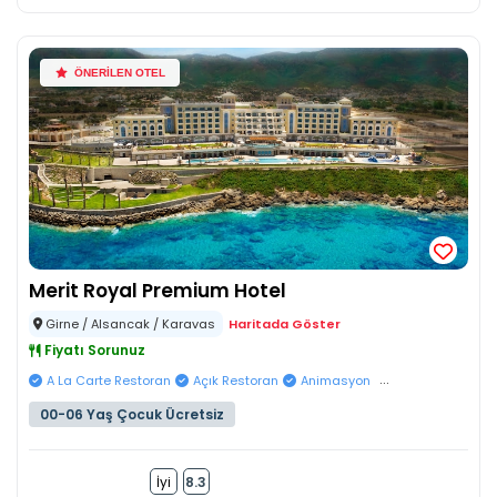
ÖNERİLEN OTEL
Merit Royal Premium Hotel
Girne / Alsancak / Karavas
Haritada Göster
Fiyatı Sorunuz
...
A La Carte Restoran
Açık Restoran
Animasyon
00-06 Yaş Çocuk Ücretsiz
İyi
8.3