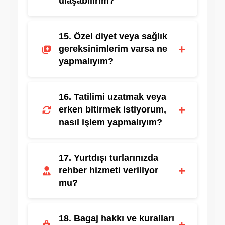
ulaşabilirim?
24 saat hizmet veren acil destek hattımız
15. Özel diyet veya sağlık
vardır.
+
gereksinimlerim varsa ne
yapmalıyım?
Rezervasyon sırasında bildirmeniz
16. Tatilimi uzatmak veya
durumunda gerekli düzenlemeler yapılır.
+
erken bitirmek istiyorum,
nasıl işlem yapmalıyım?
Müşteri hizmetleri ile iletişime geçerek
17. Yurtdışı turlarınızda
değişiklik yapabilirsiniz.
+
rehber hizmeti veriliyor
mu?
Evet, profesyonel rehberlik hizmeti
18. Bagaj hakkı ve kuralları
sunulmaktadır.
+