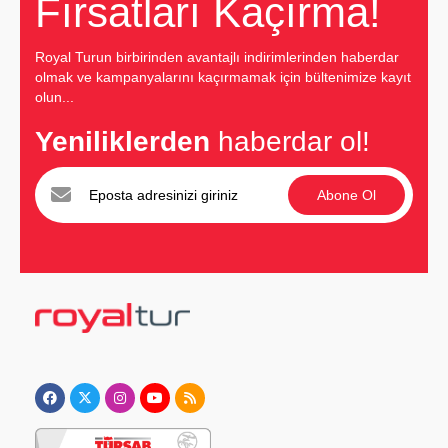
Fırsatları Kaçırma!
Royal Turun birbirinden avantajlı indirimlerinden haberdar
olmak ve kampanyalarını kaçırmamak için bültenimize kayıt
olun...
Yeniliklerden
haberdar ol!
Abone Ol