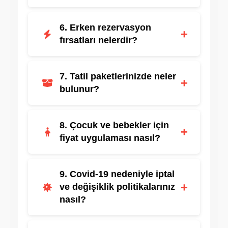
Büyük grup rezervasyonlarında özel
6. Erken rezervasyon
fiyatlandırmalar ve avantajlar
+
fırsatları nelerdir?
uygulanmaktadır.
Erken rezervasyon yapanlara özel indirim
7. Tatil paketlerinizde neler
ve kampanyalar sunulmaktadır.
+
bulunur?
Genellikle uçak bileti, konaklama,
8. Çocuk ve bebekler için
havalimanı transferi ve rehberlik hizmetleri
+
fiyat uygulaması nasıl?
dahildir.
Yaş gruplarına göre farklı fiyatlandırma
9. Covid-19 nedeniyle iptal
yapılır.
+
ve değişiklik politikalarınız
nasıl?