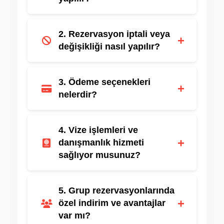
Royaltur’dan rezervasyon yapmak için web
2. Rezervasyon iptali veya
sitemizi ziyaret edebilir, çağrı merkezimizi
+
değişikliği nasıl yapılır?
arayabilir veya yetkili acentelerimizle
iletişime geçebilirsiniz. Online
rezervasyonlarımız hızlı, kolay ve güvenlidir.
Müşteri hizmetlerimizle iletişime geçmeniz
3. Ödeme seçenekleri
yeterlidir. İptal koşulları ve ücretlendirme,
+
nelerdir?
seçilen tur veya paket türüne göre
değişebilir.
Kredi kartı (tek çekim veya taksitli), banka
4. Vize işlemleri ve
havalesi gibi seçenekler mevcuttur.
+
danışmanlık hizmeti
Ödemeler güvenli altyapı ile yapılır.
sağlıyor musunuz?
Bazı destinasyonlar için danışmanlık ve
5. Grup rezervasyonlarında
destek hizmeti sunuyoruz.
+
özel indirim ve avantajlar
var mı?