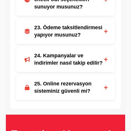
sunuyor musunuz?
Bazı otellerde bu hizmetler mevcuttur,
23. Ödeme taksitlendirmesi
ekstra ücret uygulanabilir.
+
yapıyor musunuz?
Kredi kartlarına özel taksit seçenekleri
24. Kampanyalar ve
sunulmaktadır.
+
indirimler nasıl takip edilir?
Web sitesi, sosyal medya ve e-posta
25. Online rezervasyon
bültenlerinden takip edilebilir.
+
sisteminiz güvenli mi?
Evet, SSL sertifikası ile korunmaktadır.