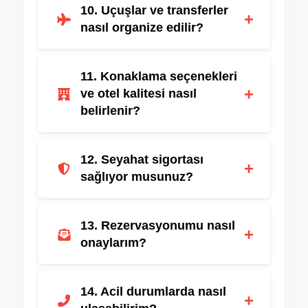
Pandemi koşullarına göre esnek
10. Uçuşlar ve transferler
iptal/değişiklik seçenekleri sunulmaktadır.
+
nasıl organize edilir?
Tüm detaylar rezervasyon öncesinde iletilir,
11. Konaklama seçenekleri
transferler zamanında gerçekleştirilir.
+
ve otel kalitesi nasıl
belirlenir?
Yüksek standartlara sahip oteller tercih edilir,
12. Seyahat sigortası
müşteri taleplerine göre seçenek sunulur.
+
sağlıyor musunuz?
Opsiyonel olarak rezervasyon sırasında
13. Rezervasyonumu nasıl
sunulur.
+
onaylarım?
E-posta/SMS ile bildirilir, müşteri panelinden
14. Acil durumlarda nasıl
de takip edilebilir.
+