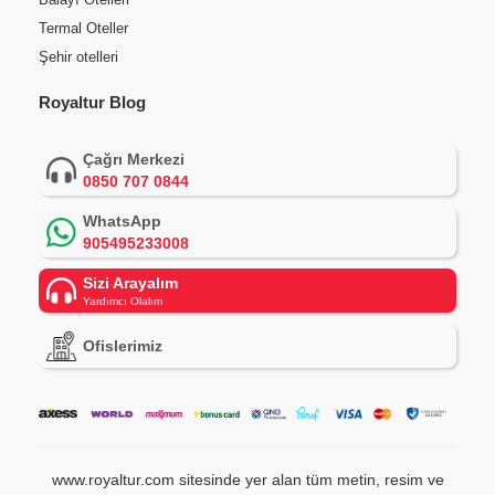
Termal Oteller
Şehir otelleri
Royaltur Blog
Çağrı Merkezi
0850 707 0844
WhatsApp
905495233008
Sizi Arayalım
Yardımcı Olalım
Ofislerimiz
www.royaltur.com sitesinde yer alan tüm metin, resim ve