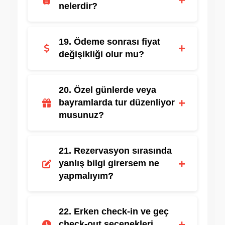
nelerdir?
Uçuş firmasının kuralları geçerlidir.
19. Ödeme sonrası fiyat
+
değişikliği olur mu?
Rezervasyon onayından sonra fiyat sabittir.
20. Özel günlerde veya
+
bayramlarda tur düzenliyor
musunuz?
Evet, temalı turlar ve kampanyalar
21. Rezervasyon sırasında
sunulmaktadır.
+
yanlış bilgi girersem ne
yapmalıyım?
Müşteri hizmetleriyle iletişime geçerek
22. Erken check-in ve geç
bilgiler güncellenebilir.
+
check-out seçenekleri