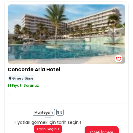
Concorde Aria Hotel
Girne / Girne
Fiyatı Sorunuz
...
Muhteşem
9.5
Fiyatları görmek için tarih seçiniz
Tarih Seçiniz
Oteli İncele