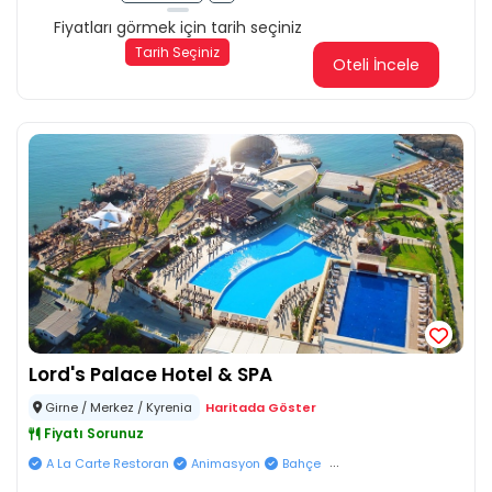
Fiyatları görmek için tarih seçiniz
Tarih Seçiniz
Oteli İncele
Lord's Palace Hotel & SPA
Girne / Merkez / Kyrenia
Haritada Göster
Fiyatı Sorunuz
...
A La Carte Restoran
Animasyon
Bahçe