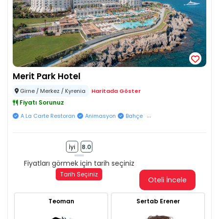
Merit Park Hotel
Girne / Merkez / Kyrenia
Haritada Göster
Fiyatı Sorunuz
...
A La Carte Restoran
Animasyon
Bahçe
İyi
8.0
Fiyatları görmek için tarih seçiniz
Tarih Seçiniz
Oteli İncele
Teoman
Sertab Erener