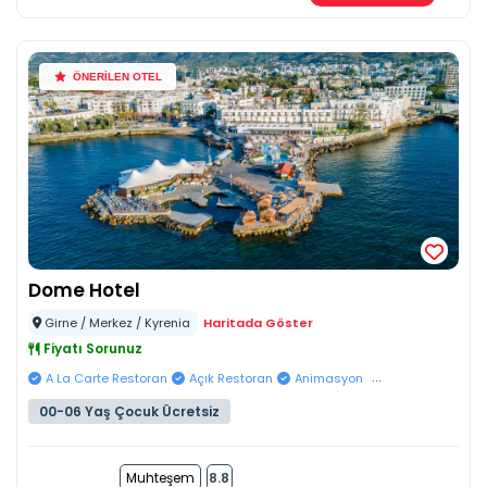
ÖNERİLEN OTEL
Dome Hotel
Girne / Merkez / Kyrenia
Haritada Göster
Fiyatı Sorunuz
...
A La Carte Restoran
Açık Restoran
Animasyon
00-06 Yaş Çocuk Ücretsiz
Muhteşem
8.8