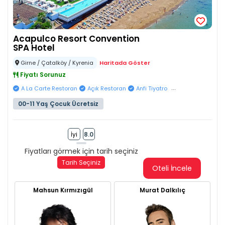
Acapulco Resort Convention
SPA Hotel
Girne / Çatalköy / Kyrenia
Haritada Göster
Fiyatı Sorunuz
...
A La Carte Restoran
Açık Restoran
Anfi Tiyatro
00-11 Yaş Çocuk Ücretsiz
İyi
8.0
Fiyatları görmek için tarih seçiniz
Tarih Seçiniz
Oteli İncele
Mahsun Kırmızıgül
Murat Dalkılıç