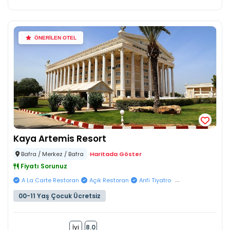
ÖNERİLEN OTEL
Kaya Artemis Resort
Bafra / Merkez / Bafra
Haritada Göster
Fiyatı Sorunuz
...
A La Carte Restoran
Açık Restoran
Anfi Tiyatro
00-11 Yaş Çocuk Ücretsiz
İyi
8.0