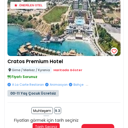
ÖNERİLEN OTEL
Cratos Premium Hotel
Girne / Merkez / Kyrenia
Haritada Göster
Fiyatı Sorunuz
...
A La Carte Restoran
Animasyon
Bahçe
00-11 Yaş Çocuk Ücretsiz
Muhteşem
9.3
Fiyatları görmek için tarih seçiniz
Tarih Seçiniz