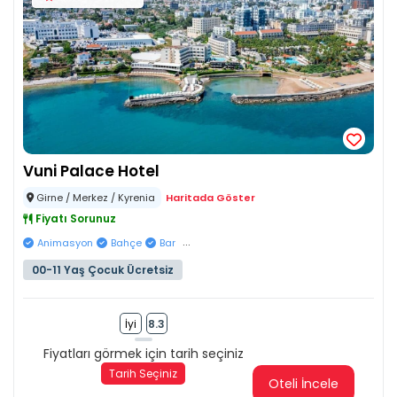
Vuni Palace Hotel
Girne / Merkez / Kyrenia
Haritada Göster
Fiyatı Sorunuz
...
Animasyon
Bahçe
Bar
00-11 Yaş Çocuk Ücretsiz
İyi
8.3
Fiyatları görmek için tarih seçiniz
Tarih Seçiniz
Oteli İncele