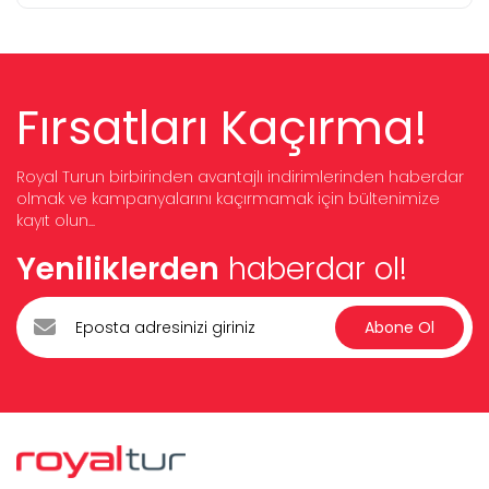
Fırsatları Kaçırma!
Royal Turun birbirinden avantajlı indirimlerinden haberdar
olmak ve kampanyalarını kaçırmamak için bültenimize
kayıt olun...
Yeniliklerden
haberdar ol!
Abone Ol