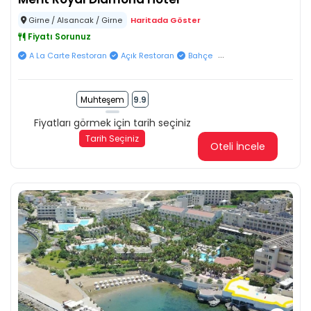
Girne / Alsancak / Girne
Haritada Göster
Fiyatı Sorunuz
...
A La Carte Restoran
Açık Restoran
Bahçe
Muhteşem
9.9
Fiyatları görmek için tarih seçiniz
Tarih Seçiniz
Oteli İncele