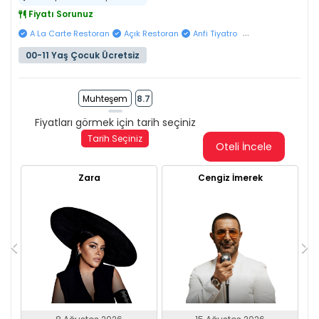
Fiyatı Sorunuz
...
A La Carte Restoran
Açık Restoran
Anfi Tiyatro
00-11 Yaş Çocuk Ücretsiz
Muhteşem
8.7
Fiyatları görmek için tarih seçiniz
Tarih Seçiniz
Oteli İncele
Zara
Cengiz İmerek