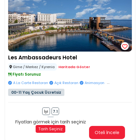
Les Ambassadeurs Hotel
Girne / Merkez / Kyrenia
Haritada Göster
Fiyatı Sorunuz
...
A La Carte Restoran
Açık Restoran
Animasyon
00-11 Yaş Çocuk Ücretsiz
İyi
7.1
Fiyatları görmek için tarih seçiniz
Tarih Seçiniz
Oteli İncele