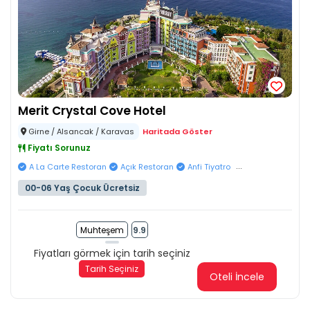
Merit Crystal Cove Hotel
Girne / Alsancak / Karavas
Haritada Göster
Fiyatı Sorunuz
...
A La Carte Restoran
Açık Restoran
Anfi Tiyatro
00-06 Yaş Çocuk Ücretsiz
Muhteşem
9.9
Fiyatları görmek için tarih seçiniz
Tarih Seçiniz
Oteli İncele