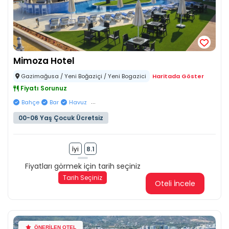
Mimoza Hotel
Gazimağusa / Yeni Boğaziçi / Yeni Bogazici
Haritada Göster
Fiyatı Sorunuz
...
Bahçe
Bar
Havuz
00-06 Yaş Çocuk Ücretsiz
İyi
8.1
Fiyatları görmek için tarih seçiniz
Tarih Seçiniz
Oteli İncele
ÖNERİLEN OTEL