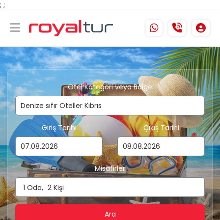
;
;
Otel Kategori veya Bölge
Giriş Tarihi
Çıkış Tarihi
Misafirler
1
Oda,
2
Kişi
Ara