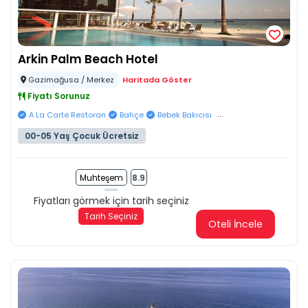
Arkin Palm Beach Hotel
Gazimağusa / Merkez
Haritada Göster
Fiyatı Sorunuz
...
A La Carte Restoran
Bahçe
Bebek Bakıcısı
00-05 Yaş Çocuk Ücretsiz
Muhteşem
8.9
Fiyatları görmek için tarih seçiniz
Tarih Seçiniz
Oteli İncele