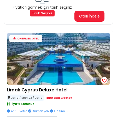
Fiyatları görmek için tarih seçiniz
Tarih Seçiniz
Oteli İncele
ÖNERİLEN OTEL
Limak Cyprus Deluxe Hotel
Bafra / Merkez / Bafra
Haritada Göster
Fiyatı Sorunuz
...
Anfi Tiyatro
Animasyon
Casino