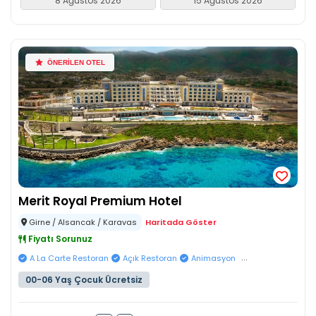
8 Ağustos 2026
15 Ağustos 2026
ÖNERİLEN OTEL
Merit Royal Premium Hotel
Girne / Alsancak / Karavas
Haritada Göster
Fiyatı Sorunuz
...
A La Carte Restoran
Açık Restoran
Animasyon
00-06 Yaş Çocuk Ücretsiz