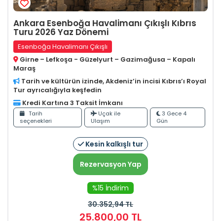
Ankara Esenboğa Havalimanı Çıkışlı Kıbrıs
Turu 2026 Yaz Dönemi
Esenboğa Havalimanı Çıkışlı
Girne – Lefkoşa - Güzelyurt – Gazimağusa – Kapalı
Maraş
Tarih ve kültürün izinde, Akdeniz’in incisi Kıbrıs’ı Royal
Tur ayrıcalığıyla keşfedin
Kredi Kartına 3 Taksit İmkanı
Tarih
Uçak ile
3 Gece 4
seçenekleri
Ulaşım
Gün
Kesin kalkışlı tur
Rezervasyon Yap
%15 İndirim
30.352
,94
TL
25.800
,00
TL