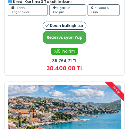
Kredi Kartına 3 Taksit İmkanı
Tarih
Uçak ile
4 Gece 5
seçenekleri
Ulaşım
Gün
Kesin kalkışlı tur
Rezervasyon Yap
%15 İndirim
35.764
,71
TL
30.400
,00
TL
7+ Kişi