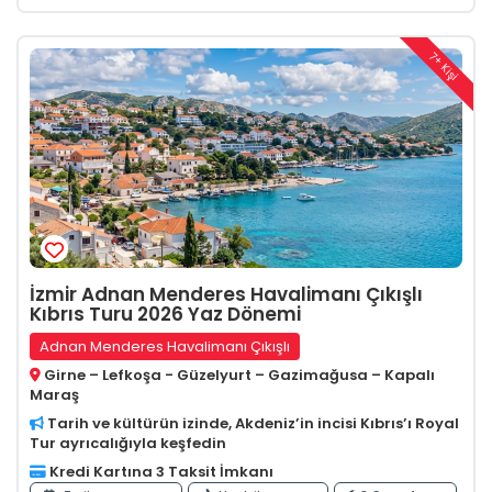
7+ Kişi
İzmir Adnan Menderes Havalimanı Çıkışlı
Kıbrıs Turu 2026 Yaz Dönemi
Adnan Menderes Havalimanı Çıkışlı
Girne – Lefkoşa - Güzelyurt – Gazimağusa – Kapalı
Maraş
Tarih ve kültürün izinde, Akdeniz’in incisi Kıbrıs’ı Royal
Tur ayrıcalığıyla keşfedin
Kredi Kartına 3 Taksit İmkanı