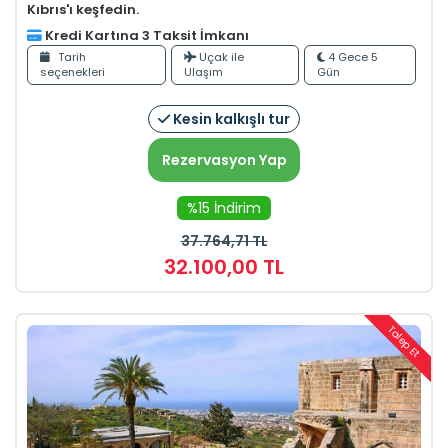
Kıbrıs'ı keşfedin.
Kredi Kartına 3 Taksit İmkanı
Tarih
Uçak ile
4 Gece 5
seçenekleri
Ulaşım
Gün
Kesin kalkışlı tur
Rezervasyon Yap
%15 İndirim
37.764
,71
TL
32.100
,00
TL
Talep Et