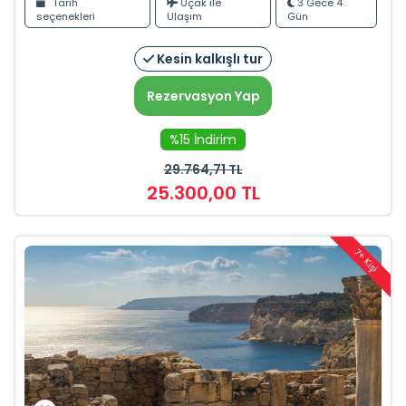
Tarih
Uçak ile
3 Gece 4
seçenekleri
Ulaşım
Gün
Kesin kalkışlı tur
Rezervasyon Yap
%15 İndirim
29.764
,71
TL
25.300
,00
TL
7+ Kişi