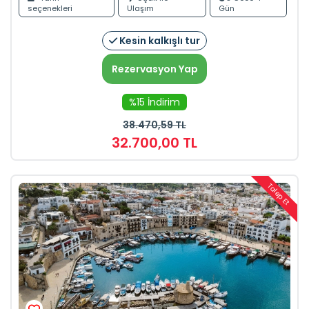
seçenekleri
Ulaşım
Gün
Kesin kalkışlı tur
Rezervasyon Yap
%15 İndirim
38.470
,59
TL
32.700
,00
TL
Talep Et