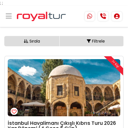
;
;
Sırala
Filtrele
7+ Kişi
İstanbul Havalimanı Çıkışlı Kıbrıs Turu 2026