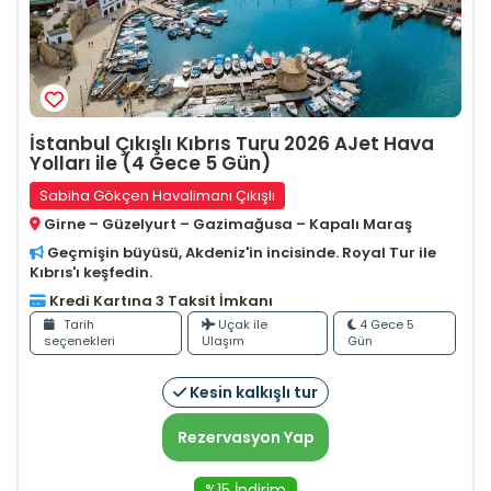
İstanbul Çıkışlı Kıbrıs Turu 2026 AJet Hava
Yolları ile (4 Gece 5 Gün)
Sabiha Gökçen Havalimanı Çıkışlı
Girne – Güzelyurt – Gazimağusa – Kapalı Maraş
Geçmişin büyüsü, Akdeniz'in incisinde. Royal Tur ile
Kıbrıs'ı keşfedin.
Kredi Kartına 3 Taksit İmkanı
Tarih
Uçak ile
4 Gece 5
seçenekleri
Ulaşım
Gün
Kesin kalkışlı tur
Rezervasyon Yap
%15 İndirim