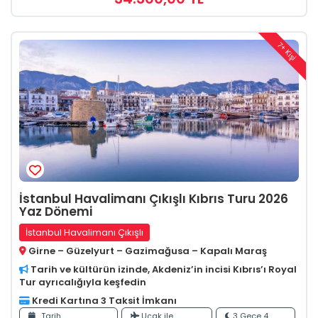
7+ Kişi
İstanbul Havalimanı Çıkışlı Kıbrıs Turu 2026
Yaz Dönemi
İstanbul Havalimanı Çıkışlı
Girne – Güzelyurt – Gazimağusa – Kapalı Maraş
Tarih ve kültürün izinde, Akdeniz’in incisi Kıbrıs’ı Royal
Tur ayrıcalığıyla keşfedin
Kredi Kartına 3 Taksit İmkanı
Tarih
Uçak ile
3 Gece 4