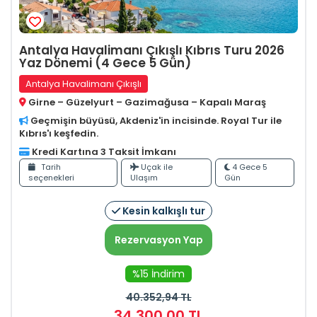
Antalya Havalimanı Çıkışlı Kıbrıs Turu 2026
Yaz Dönemi (4 Gece 5 Gün)
Antalya Havalimanı Çıkışlı
Girne – Güzelyurt – Gazimağusa – Kapalı Maraş
Geçmişin büyüsü, Akdeniz'in incisinde. Royal Tur ile
Kıbrıs'ı keşfedin.
Kredi Kartına 3 Taksit İmkanı
Tarih
Uçak ile
4 Gece 5
seçenekleri
Ulaşım
Gün
Kesin kalkışlı tur
Rezervasyon Yap
%15 İndirim
40.352
,94
TL
34.300
,00
TL