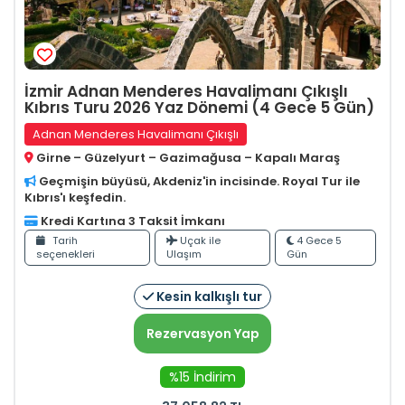
İzmir Adnan Menderes Havalimanı Çıkışlı
Kıbrıs Turu 2026 Yaz Dönemi (4 Gece 5 Gün)
Adnan Menderes Havalimanı Çıkışlı
Girne – Güzelyurt – Gazimağusa – Kapalı Maraş
Geçmişin büyüsü, Akdeniz'in incisinde. Royal Tur ile
Kıbrıs'ı keşfedin.
Kredi Kartına 3 Taksit İmkanı
Tarih
Uçak ile
4 Gece 5
seçenekleri
Ulaşım
Gün
Kesin kalkışlı tur
Rezervasyon Yap
%15 İndirim