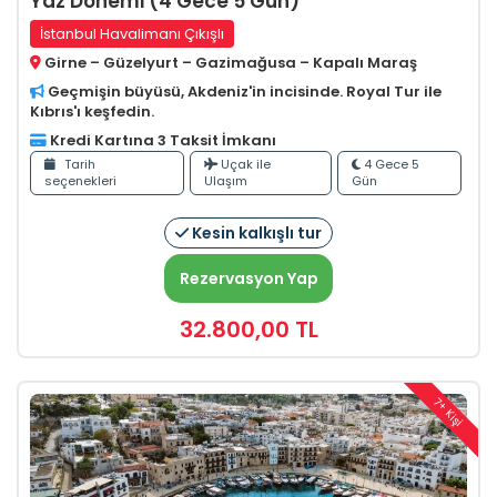
Yaz Dönemi (4 Gece 5 Gün)
İstanbul Havalimanı Çıkışlı
Girne – Güzelyurt – Gazimağusa – Kapalı Maraş
Geçmişin büyüsü, Akdeniz'in incisinde. Royal Tur ile
Kıbrıs'ı keşfedin.
Kredi Kartına 3 Taksit İmkanı
Tarih
Uçak ile
4 Gece 5
seçenekleri
Ulaşım
Gün
Kesin kalkışlı tur
Rezervasyon Yap
32.800
,00
TL
7+ Kişi