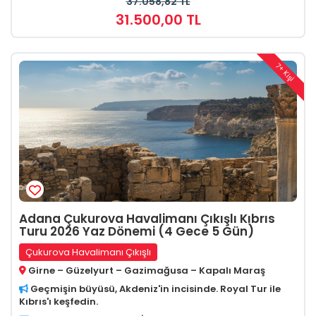
37.058
,82
TL
31.500
,00
TL
7+ Kişi
Adana Çukurova Havalimanı Çıkışlı Kıbrıs
Turu 2026 Yaz Dönemi (4 Gece 5 Gün)
Çukurova Havalimanı Çıkışlı
Girne – Güzelyurt – Gazimağusa – Kapalı Maraş
Geçmişin büyüsü, Akdeniz'in incisinde. Royal Tur ile
Kıbrıs'ı keşfedin.