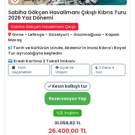
Sabiha Gökçen Havalimanı Çıkışlı Kıbrıs Turu
2026 Yaz Dönemi
Sabiha Gökçen Havalimanı Çıkışlı
Girne – Lefkoşa - Güzelyurt – Gazimağusa – Kapalı
Maraş
Tarih ve kültürün izinde, Akdeniz’in incisi Kıbrıs’ı Royal
Tur ayrıcalığıyla keşfedin
Kredi Kartına 3 Taksit İmkanı
Tarih
Uçak ile
3 Gece 4
seçenekleri
Ulaşım
Gün
Kesin kalkışlı tur
Rezervasyon Yap
%15 İndirim
31.058
,82
TL
26.400
,00
TL