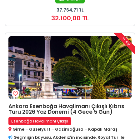
37.764
,71
TL
32.100
,00
TL
7+ Kişi
Ankara Esenboğa Havalimanı Çıkışlı Kıbrıs
Turu 2026 Yaz Dönemi (4 Gece 5 Gün)
Esenboğa Havalimanı Çıkışlı
Girne – Güzelyurt – Gazimağusa – Kapalı Maraş
Geçmişin büyüsü, Akdeniz'in incisinde. Royal Tur ile