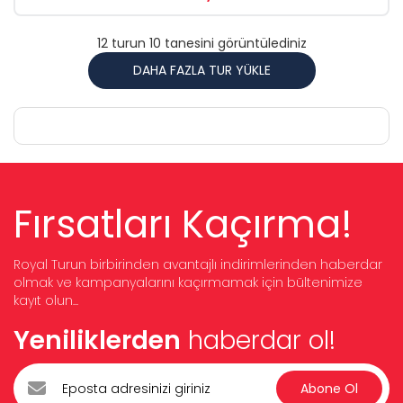
12 turun 10 tanesini görüntülediniz
DAHA FAZLA TUR YÜKLE
Fırsatları Kaçırma!
Royal Turun birbirinden avantajlı indirimlerinden haberdar
olmak ve kampanyalarını kaçırmamak için bültenimize
kayıt olun...
Yeniliklerden
haberdar ol!
Abone Ol