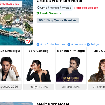
Cratos Premium Hotel
ÖNERİLEN OTEL
Girne / Merkez / Kyrenia
Haritada Göster
Fiyatı Sorunuz
00-11 Yaş Çocuk Ücretsiz
...
A La Carte Restoran
Animasyon
Bahçe
un Kırmızıgül
Ebru Gündeş
Mahsun Kırmızıgül
Ebru G
Ağustos 2026
31 Ekim 2026
28 Kası
26 Eylül 2026
Merit Park Hotel