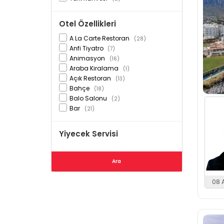
Otel Özellikleri
A La Carte Restoran
(28)
Anfi Tiyatro
(7)
Animasyon
(16)
Araba Kiralama
(1)
Açık Restoran
(13)
Bahçe
(18)
Balo Salonu
(2)
Bar
(21)
Business Center
(2)
Cafe Bar
(21)
Yiyecek Servisi
Casino
(17)
Disco Bar
(2)
Emanet Kasası(Lobi'de)
(1)
Ara
Fitness
(18)
Hamam
(21)
08 
Havuz
(25)
Havuz Bar
(15)
Internet
(8)
Kapalı Havuz
(21)