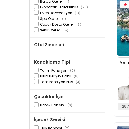
Balayı Otelleri
(7)
Ekonomik Oteller Kıbrıs
(26)
Erken Rezervasyon
(13)
Spa Otelleri
(1)
Çocuk Dostu Oteller
(5)
Şehir Otelleri
(5)
Otel Zincirleri
Konaklama Tİpi
Mahs
Yarım Pansiyon
(2)
Ultra Her Şey Dahil
(8)
Tam Pansıyon Plus
(4)
Çocuklar İçin
Bebek Bakıcısı
(9)
29 
İçecek Servisi
Türk Kahvesi
(2)