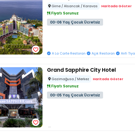
Girne / Alsancak / Karavas
Haritada Göster
Fiyatı Sorunuz
00-06 Yaş Çocuk Ücretsiz
A La Carte Restoran
Açık Restoran
Anfi Tiya
Grand Sapphire City Hotel
Gazimağusa / Merkez
Haritada Göster
Fiyatı Sorunuz
00-05 Yaş Çocuk Ücretsiz
...