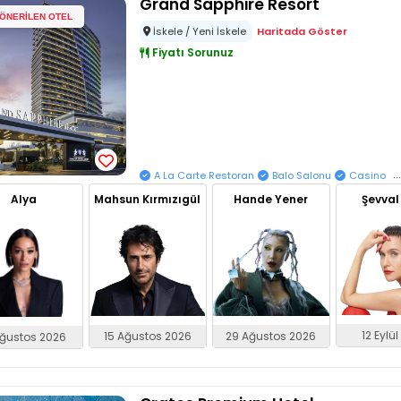
Grand Sapphire Resort
ÖNERİLEN OTEL
İskele / Yeni İskele
Haritada Göster
Fiyatı Sorunuz
..
A La Carte Restoran
Balo Salonu
Casino
Alya
Mahsun Kırmızıgül
Hande Yener
Şevval
12 Eylü
15 Ağustos 2026
29 Ağustos 2026
ğustos 2026