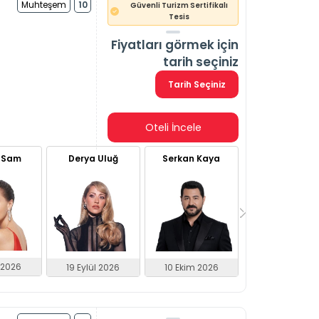
Muhteşem
10
Güvenli Turizm Sertifikalı
Tesis
Fiyatları görmek için
tarih seçiniz
Tarih Seçiniz
Oteli İncele
.
 Sam
Derya Uluğ
Serkan Kaya
Koray Avcı
l 2026
10 Ekim 2026
17 Ekim 2026
19 Eylül 2026