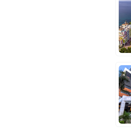
Kapalı Restaurant
(5)
Kaydıraklı Havuz
(6)
Kuafor ( Bay&Bayan )
(1)
Kuru Temizleme
(3)
Lobi Bar
(11)
Masaj
(19)
Oda Servisi
(20)
Otopark
(10)
Oyun Salonu
(3)
Plaj Bar
(15)
SPA
(18)
Sauna
(17)
Çamaşır Yıkama-Ütü
(5)
Çocuk Havuzu
(18)
Özel Plaj
(17)
İskele
(15)