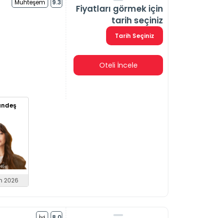
Muhteşem
9.3
Fiyatları görmek için
tarih seçiniz
Tarih Seçiniz
Oteli İncele
ündeş
m 2026
İyi
8.0