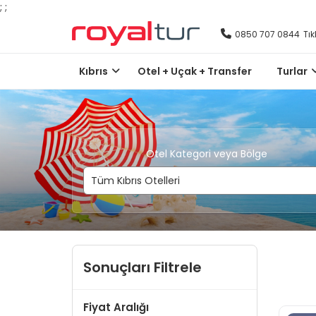
;
;
0850 707 0844
Tık
Kıbrıs
Otel + Uçak + Transfer
Turlar
Otel Kategori veya Bölge
Sonuçları Filtrele
Fiyat Aralığı