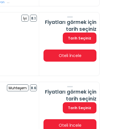
...
yon
İyi
8.1
Fiyatları görmek için
tarih seçiniz
Tarih Seçiniz
Oteli İncele
Muhteşem
8.6
Fiyatları görmek için
tarih seçiniz
Tarih Seçiniz
Oteli İncele