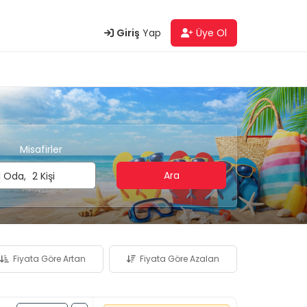
Giriş
Yap
Üye Ol
Misafirler
Ara
1
Oda,
2
Kişi
Fiyata Göre Artan
Fiyata Göre Azalan