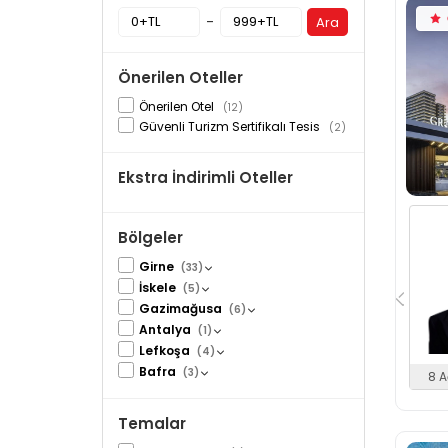
-
Ara
Önerilen Oteller
Önerilen Otel
(12)
Güvenli Turizm Sertifikalı Tesis
(2)
Ekstra İndirimli Oteller
Bölgeler
Girne
(33)
İskele
(5)
Gazimağusa
(6)
Antalya
(1)
Lefkoşa
(4)
Bafra
(3)
8 A
Temalar