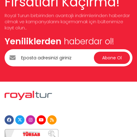
Fırsatları Kaçırma!
Royal Turun birbirinden avantajlı indirimlerinden haberdar
olmak ve kampanyalarını kaçırmamak için bültenimize
kayıt olun...
Yeniliklerden
haberdar ol!
Abone Ol