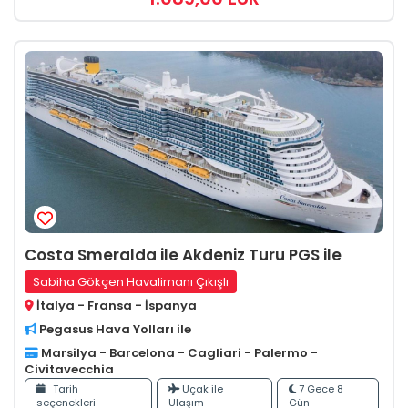
Costa Smeralda ile Akdeniz Turu PGS ile
Sabiha Gökçen Havalimanı Çıkışlı
İtalya - Fransa - İspanya
Pegasus Hava Yolları ile
Marsilya - Barcelona - Cagliari - Palermo -
Civitavecchia
Tarih
Uçak ile
7 Gece 8
seçenekleri
Ulaşım
Gün