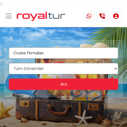
;
;
Ara