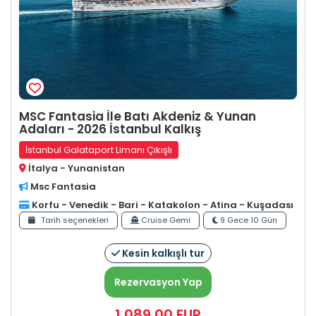
MSC Fantasia İle Batı Akdeniz & Yunan
Adaları - 2026 İstanbul Kalkış
İstanbul Galataport Limanı Çıkışlı
İtalya - Yunanistan
Msc Fantasia
Korfu - Venedik - Bari - Katakolon - Atina - Kuşadası
Tarih seçenekleri
Cruise Gemi
9 Gece 10 Gün
Kesin kalkışlı tur
Rezervasyon Yap
1.089
,00
EUR