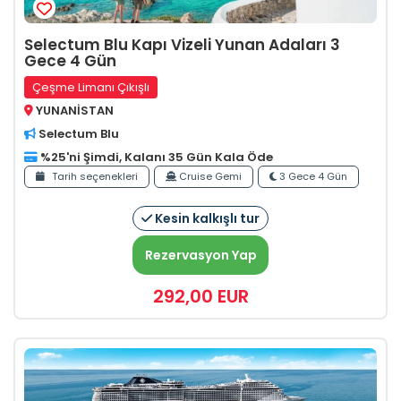
Selectum Blu Kapı Vizeli Yunan Adaları 3
Gece 4 Gün
Çeşme Limanı Çıkışlı
YUNANİSTAN
Selectum Blu
%25'ni Şimdi, Kalanı 35 Gün Kala Öde
Tarih seçenekleri
Cruise Gemi
3 Gece 4 Gün
Kesin kalkışlı tur
Rezervasyon Yap
292
,00
EUR