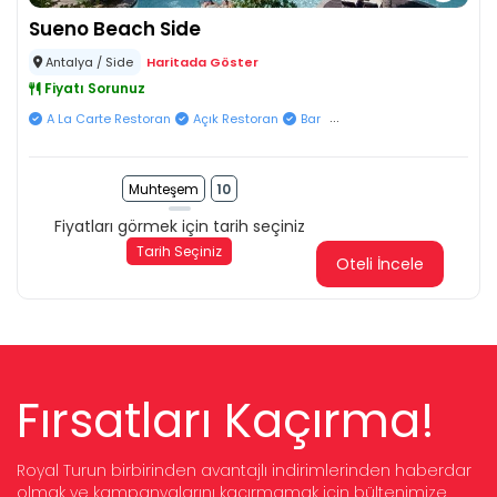
Sueno Beach Side
Antalya / Side
Haritada Göster
Fiyatı Sorunuz
...
A La Carte Restoran
Açık Restoran
Bar
Muhteşem
10
Fiyatları görmek için tarih seçiniz
Tarih Seçiniz
Oteli İncele
Fırsatları Kaçırma!
Royal Turun birbirinden avantajlı indirimlerinden haberdar
olmak ve kampanyalarını kaçırmamak için bültenimize