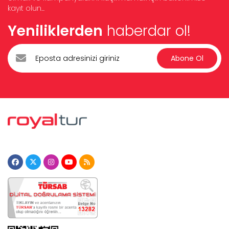
kayıt olun...
Yeniliklerden
haberdar ol!
Abone Ol