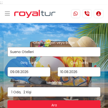
;
;
Otel Kategori veya Bölge
Giriş Tarihi
Çıkış Tarihi
Misafirler
1
Oda,
2
Kişi
Ara