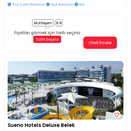
...
A La Carte Restoran
Açık Restoran
Bar
Muhteşem
9.8
Fiyatları görmek için tarih seçiniz
Tarih Seçiniz
Oteli İncele
Sueno Hotels Deluxe Belek