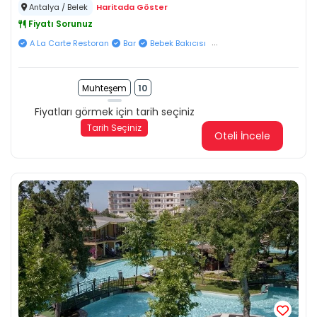
Antalya / Belek
Haritada Göster
Fiyatı Sorunuz
...
A La Carte Restoran
Bar
Bebek Bakıcısı
Muhteşem
10
Fiyatları görmek için tarih seçiniz
Tarih Seçiniz
Oteli İncele