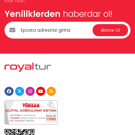
kayıt olun...
Yeniliklerden
haberdar ol!
Abone Ol