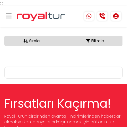
;
;
Sırala
Filtrele
Fırsatları Kaçırma!
Royal Turun birbirinden avantajlı indirimlerinden haberdar
olmak ve kampanyalarını kaçırmamak için bültenimize