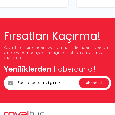
Fırsatları Kaçırma!
Royal Turun birbirinden avantajlı indirimlerinden haberdar
olmak ve kampanyalarını kaçırmamak için bültenimize
kayıt olun...
Yeniliklerden
haberdar ol!
Abone Ol