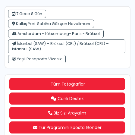
7 Gece 8 Gün
Kalkış Yeri: Sabiha Gökçen Havalimanı
Amsterdam - Lüksemburg- Paris - Brüksel
İstanbul (SAW) – Brüksel (CRL) / Brüksel (CRL) –
İstanbul (SAW)
Yeşil Pasaporta Vizesiz
Tüm Fotoğraflar
Canlı Destek
Biz Sizi Arayalım
Tur Programını Eposta Gönder