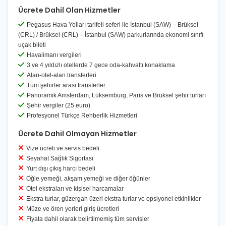
başlatır.
Yatak tipi talepleri otel müsaitliğine bağlıdır, garanti 
Ücrete Dahil Olan Hizmetler
Ulaşım, konaklama veya diğer hizmetlerde meydana gelebilecek
Pegasus Hava Yolları tarifeli seferi ile İstanbul (SAW) – Brüksel
PARKUR
KALKIŞ
VAR
değişiklikler, operasyonel gerekçelerle eşdeğer nitelikte alternatif
(CRL) / Brüksel (CRL) – İstanbul (SAW) parkurlarında ekonomi sınıfı
hizmetlerle sağlanabilir.
uçak bileti
İSTANBUL SAW – BRÜKSEL CRL
09:45
12:2
Misafir, tur hizmetini satın almakla işbu iptal, değişiklik ve devir
Havalimanı vergileri
hükümlerini okuduğunu, anladığını ve kabul ettiğini beyan eder.
3 ve 4 yıldızlı otellerde 7 gece oda-kahvaltı konaklama
PARKUR
KALKIŞ
VAR
Alan-otel-alan transferleri
Geçerli ve bağlayıcı olan metin, taraflara iletilen asıl sözleşmedir.
Tüm şehirler arası transferler
Geçerli ve bağlayıcı olan metin, taraflara iletilen asıl sözleşmedir. İşbu
BRÜKSEL CRL – İSTANBUL SAW
13:15
17:3
Panoramik Amsterdam, Lüksemburg, Paris ve Brüksel şehir turları
metin, bilgilendirme niteliğinde olmayıp sözleşme hükümlerini
Şehir vergiler (25 euro)
özetler.
Profesyonel Türkçe Rehberlik Hizmetleri
Ücrete Dahil Olmayan Hizmetler
Vize ücreti ve servis bedeli
Seyahat Sağlık Sigortası
Yurt dışı çıkış harcı bedeli
Öğle yemeği, akşam yemeği ve diğer öğünler
Otel ekstraları ve kişisel harcamalar
Ekstra turlar, güzergah üzeri ekstra turlar ve opsiyonel etkinlikler
Müze ve ören yerleri giriş ücretleri
Fiyata dahil olarak belirtilmemiş tüm servisler