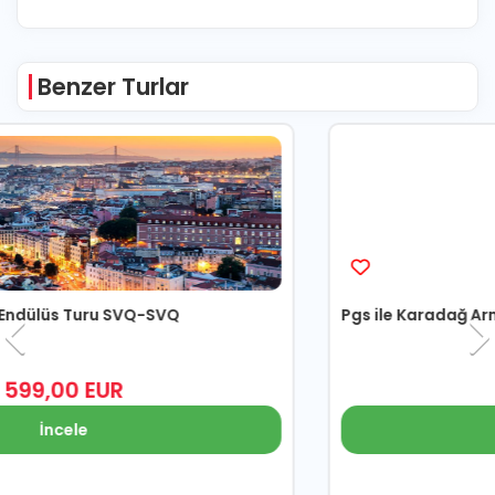
Benzer Turlar
Pgs ile Karadağ Arnavutluk Turu Vizesiz - TIA-TIA
349
,00
EUR
İncele