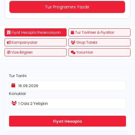
Tur Programını Yazdır
Fiyat Hesapla Rezervasyon
Tur Tarihleri & Fiyatlar
Kampanyalar
Grup Talebi
Vize Bilgileri
Yorumlar
Tur Tarihi
Konuklar
1
Oda
2
Yetişkin
Fiyat Hesapla