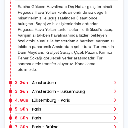
Sabiha Gökçen Havalimanı Dış Hatlar gidiş terminali
Pegasus Hava Yolları kontuarı önünde siz değerli
misafirlerimiz ile uçuş saatinden 3 saat önce
buluşma. Bagaj ve bilet işlemlerinin ardından
Pegasus Hava Yolları tarifeli seferi ile Brüksel’e uçuş.
Varışımızı takiben havalimanında bizleri bekleyen
özel otobüsümüz ile Amsterdam’a hareket. Varışımızı
takiben panaromik Amsterdam şehir turu. Turumuzda
Dam Meydanı, Kraliyet Sarayı, Çiçek Pazarı, Kırmızı
Fener Sokağı görülecek yerler arasındadır. Tur
sonrası otele transfer oluyoruz. Konaklama
otelimizde.
2. Gün
Amsterdam
3. Gün
Amsterdam - Lüksemburg
4. Gün
Lüksemburg - Paris
5. Gün
Paris
6. Gün
Paris
7. Gün
Paris - Brüksel