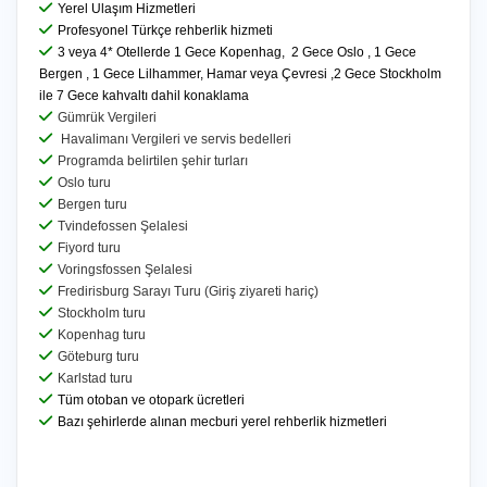
Yerel Ulaşım Hizmetleri
Misafir, tur hizmetini satın almakla işbu iptal, değişiklik ve devir
Profesyonel Türkçe rehberlik hizmeti
hükümlerini okuduğunu, anladığını ve kabul ettiğini beyan eder.
3 veya 4* Otellerde 1 Gece Kopenhag, 2 Gece Oslo , 1 Gece
Bergen , 1 Gece Lilhammer, Hamar veya Çevresi ,2 Gece Stockholm
Geçerli ve bağlayıcı olan metin, taraflara iletilen asıl sözleşmedir.
ile 7 Gece kahvaltı dahil konaklama
Geçerli ve bağlayıcı olan metin, taraflara iletilen asıl sözleşmedir. İşbu
Gümrük Vergileri
metin, bilgilendirme niteliğinde olmayıp sözleşme hükümlerini
Havalimanı Vergileri ve servis bedelleri
özetler.
Programda belirtilen şehir turları
Oslo turu
Bergen turu
Tvindefossen Şelalesi
Fiyord turu
Voringsfossen Şelalesi
Fredirisburg Sarayı Turu (Giriş ziyareti hariç)
Stockholm turu
Kopenhag turu
Göteburg turu
Karlstad turu
Tüm otoban ve otopark ücretleri
Bazı şehirlerde alınan mecburi yerel rehberlik hizmetleri