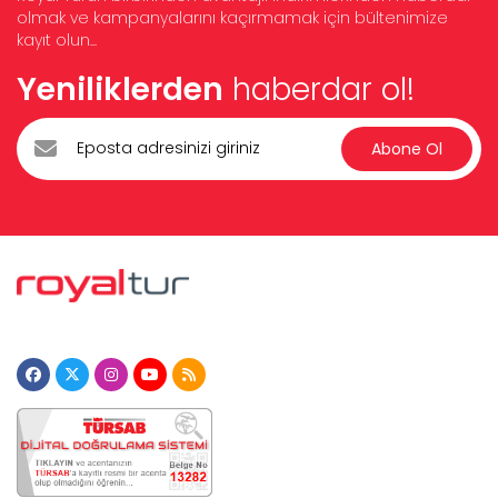
olmak ve kampanyalarını kaçırmamak için bültenimize
kayıt olun...
Yeniliklerden
haberdar ol!
Abone Ol