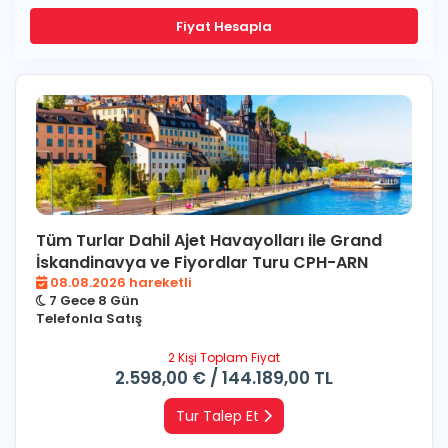
Fiyat Hesapla
Tüm Turlar Dahil Ajet Havayolları ile Grand
İskandinavya ve Fiyordlar Turu CPH-ARN
08.08.2026 hareketli
7 Gece 8 Gün
Telefonla Satış
2 Kişi Toplam Fiyat
2.598
,00
€
/
144.189
,00
TL
Tur Talep Et