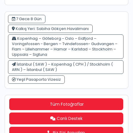
7 Gece 8 Gün
Kalkış Yeri: Sabiha Gökçen Havalimanı
Kopenhag – Göteborg - Oslo – Eidfjord –
Voringsfossen - Bergen – Tvindefossen- Gudvangen –
Flam – Lillehammer – Hamar – Karlstad – Stockholm –
Uppsala – Sigtuna
İstanbul ( SAW ) – Kopenhag ( CPH ) / Stockholm (
ARN ) – İstanbul ( SAW )
Yeşil Pasaporta Vizesiz
Tüm Fotoğraflar
Canlı Destek
Biz Sizi Arayalım