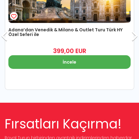
Adana’dan Venedik & Milano & Outlet Turu Türk HY
Özel Seferi ile
399
,00
EUR
İncele
Fırsatları Kaçırma!
Royal Turun birbirinden avantajlı indirimlerinden haberdar