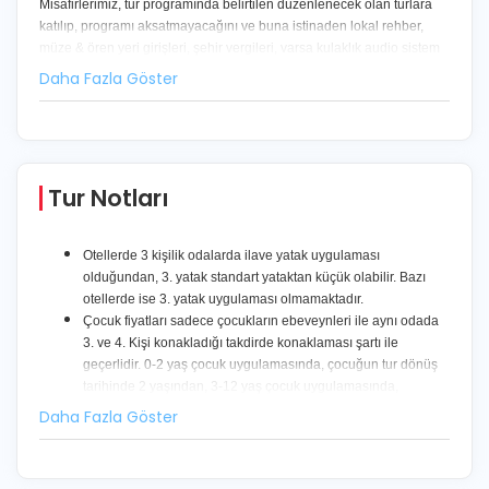
Misafirlerimiz, tur programında belirtilen düzenlenecek olan turlara
katılıp, programı aksatmayacağını ve buna istinaden lokal rehber,
müze & ören yeri girişleri, şehir vergileri, varsa kulaklık audio sistem
gibi oluşan giderlere ilişkin yapılacak ödemeler için tur programında
önceden bildirilmiş olan miktarı, seyahat esnasında tur yetkilisine
ayrıca ödeyeceğini peşinen kabul eder. Misafir bu konuda tam ve
eksiksiz olarak bilgilendirilmiştir
Tur Notları
Otellerde 3 kişilik odalarda ilave yatak uygulaması
olduğundan, 3. yatak standart yataktan küçük olabilir. Bazı
otellerde ise 3. yatak uygulaması olmamaktadır.
Çocuk fiyatları sadece çocukların ebeveynleri ile aynı odada
3. ve 4. Kişi konakladığı takdirde konaklaması şartı ile
geçerlidir. 0-2 yaş çocuk uygulamasında, çocuğun tur dönüş
tarihinde 2 yaşından, 3-12 yaş çocuk uygulamasında,
çocuğun tur dönüş tarihinde 12 yaşından gün almamış olması
gerekmektedir.
Dış nedenlerden dolayı ACENTE programda değişiklik yapma
hakkına sahiptir.