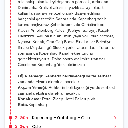
role sahip olan kaleyi dışarıdan görecek, ardından
Danimarka Kraliyet ailesinin yazlık sarayı olarak
kullanılan sarayı ve özel olarak dizayn edilmiş
bahçesini gezeceğiz.Sonrasında Kopenhag şehir
turuna başlıyoruz.Şehir turumuzda Christianborg
Kalesi, Amelienborg Kalesi (Kraliyet Sarayı), Küçük
Denizkızı, Avrupa’nın en uzun yaya yolu olan Stroget,
Nyhavn Kanalı, Orta Çağ Borsa Binaları ve Belediye
Binası Meydanı görülecek yerler arasındadır.Turumuz
sonrasında Kopenhag Kanal tekne turunu
gerçekleştiriyoruz. Daha sonra otelimize transfer.
Geceleme Kopenhag ‘deki otelimizde.
Öğle Yemeği:
Rehberin belirleyeceği yerde serbest
zamanda ekstra olarak alınacaktır.
Akşam Yemeği:
Rehberin belirleyeceği yerde serbest
zamanda ekstra olarak alınacaktır.
Konaklama:
Rota: Zleep Hotel Ballerup vb.
Rota:
Kopenhag
2. Gün
Kopenhag – Göteborg – Oslo
3. Gün
Oslo